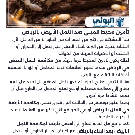
تأمين محيط المبنى ضد النمل الأبيض بالرياض
تبدأ المشكلة في كثير من العقارات من الخارج لا من الداخل، لأن
النشاط يتحرك من التربة باتجاه المبنى حتى يصل إلى الجدران أو
الخشب أو الأرضيات القريبة من الحواف.
لذلك يكون تأمين المحيط جزءًا مهمًا من
مكافحة النمل الأبيض
عندما تظهر العلامات قرب المداخل أو الزوايا السفلية
في الرياض
أو نقاط الالتقاء مع الأرض.
هنا لا نكتفي بعلاج الجزء المتضرر داخل الموقع، بل نحدد هل العقار
يحتاج إلى معالجة محيطية أوسع تمنع الدخول من الخارج قبل أن
يعود النشاط مرة أخرى.
وهذا يظهر بوضوح في الحالات التي تندرج ضمن
مكافحة الأرضة
أو في المواقع التي تتكرر فيها العلامات عند
في الفلل بالرياض
الأطراف الخارجية.
كما نراجع هل الحالة تحتاج إلى أفضل طريقة ل
مكافحة النمل
عبر إغلاق المسار الخارجي أولًا، بدل
الأبيض بعد البناء بالرياض