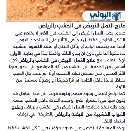
علاج النمل الأبيض في الخشب بالرياض
عندما يصل النمل الأبيض إلى الخشب، فإن الضرر لا يقتصر على
الشكل الخارجي فقط بل يبدأ في التأثير على الاستخدام اليومي
أيضًا. قد يضعف الباب، أو يتآكل الإطار، أو تفقد الكسوة الخشبية
تماسكها الداخلي دون أن يبدو التلف واضحًا جدًا في بدايته الأولى.
لهذا نتعامل مع
كجزء
علاج النمل الأبيض في الخشب بالرياض
أساسي من الخدمة، لأن الخشب من أكثر المواضع التي يظهر فيها
الأثر العملي. نحن نفحص نقاط الضعف أولًا، ثم نحدد هل السبب
نشاطًا قائمًا داخل الخامة أم أثرًا قديمًا أم وصولًا مستمرًا من
التربة.
كما نراجع احتمال وجود مصدر رطوبة قريب، لأن هذا العامل قد
يكون سببًا في استمرار الضرر أو تجدد الحركة داخل الخشب نفسه.
بعد ذلك ننفذ مكافحة النمل الأبيض في الخشب بالرياض و
علاج
بالطريقة التي توقف
الأبواب الخشبية من الأرضة بالرياض
امتداد التلف.
بهذه المعالجة لا تحصل على هدوء مؤقت في شكل الخشب فقط،