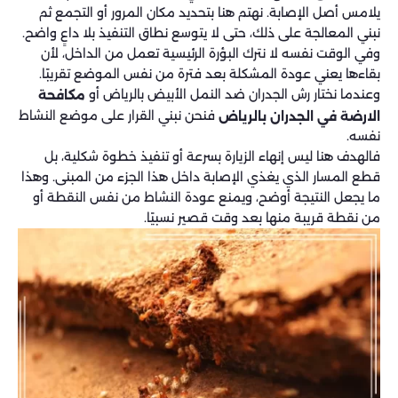
يلامس أصل الإصابة. نهتم هنا بتحديد مكان المرور أو التجمع ثم
نبني المعالجة على ذلك، حتى لا يتوسع نطاق التنفيذ بلا داعٍ واضح.
وفي الوقت نفسه لا نترك البؤرة الرئيسية تعمل من الداخل، لأن
بقاءها يعني عودة المشكلة بعد فترة من نفس الموضع تقريبًا.
وعندما نختار رش الجدران ضد النمل الأبيض بالرياض أو
مكافحة
فنحن نبني القرار على موضع النشاط
الارضة في الجدران بالرياض
نفسه.
فالهدف هنا ليس إنهاء الزيارة بسرعة أو تنفيذ خطوة شكلية، بل
قطع المسار الذي يغذي الإصابة داخل هذا الجزء من المبنى. وهذا
ما يجعل النتيجة أوضح، ويمنع عودة النشاط من نفس النقطة أو
من نقطة قريبة منها بعد وقت قصير نسبيًا.