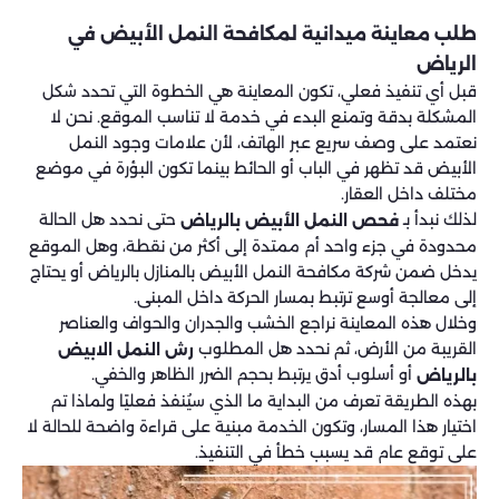
طلب معاينة ميدانية لمكافحة النمل الأبيض في
الرياض
قبل أي تنفيذ فعلي، تكون المعاينة هي الخطوة التي تحدد شكل
المشكلة بدقة وتمنع البدء في خدمة لا تناسب الموقع. نحن لا
نعتمد على وصف سريع عبر الهاتف، لأن علامات وجود النمل
الأبيض قد تظهر في الباب أو الحائط بينما تكون البؤرة في موضع
مختلف داخل العقار.
لذلك نبدأ بـ
حتى نحدد هل الحالة
فحص النمل الأبيض بالرياض
محدودة في جزء واحد أم ممتدة إلى أكثر من نقطة، وهل الموقع
يدخل ضمن شركة مكافحة النمل الأبيض بالمنازل بالرياض أو يحتاج
إلى معالجة أوسع ترتبط بمسار الحركة داخل المبنى.
وخلال هذه المعاينة نراجع الخشب والجدران والحواف والعناصر
القريبة من الأرض، ثم نحدد هل المطلوب
رش النمل الابيض
أو أسلوب أدق يرتبط بحجم الضرر الظاهر والخفي.
بالرياض
بهذه الطريقة تعرف من البداية ما الذي سيُنفذ فعليًا ولماذا تم
اختيار هذا المسار، وتكون الخدمة مبنية على قراءة واضحة للحالة لا
على توقع عام قد يسبب خطأ في التنفيذ.