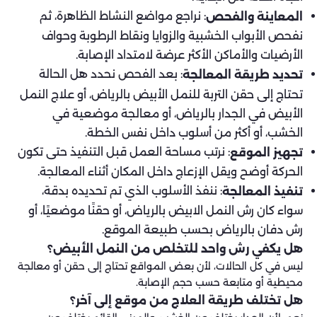
: نراجع مواضع النشاط الظاهرة، ثم
المعاينة والفحص
نفحص الأبواب الخشبية والزوايا ونقاط الرطوبة وحواف
الأرضيات والأماكن الأكثر عرضة لامتداد الإصابة.
: بعد الفحص نحدد هل الحالة
تحديد طريقة المعالجة
تحتاج إلى حقن التربة للنمل الأبيض بالرياض، أو علاج النمل
الأبيض في الجدار بالرياض، أو معالجة موضعية في
الخشب، أو أكثر من أسلوب داخل نفس الخطة.
: نرتب مساحة العمل قبل التنفيذ حتى تكون
تجهيز الموقع
الحركة أوضح ويقل الإزعاج داخل المكان أثناء المعالجة.
: ننفذ الأسلوب الذي تم تحديده بدقة،
تنفيذ المعالجة
سواء كان رش النمل الابيض بالرياض، أو حقنًا موضعيًا، أو
رش دفان بالرياض بحسب طبيعة الموقع.
هل يكفي رش واحد للتخلص من النمل الأبيض؟
ليس في كل الحالات، لأن بعض المواقع تحتاج إلى حقن أو معالجة
محيطية أو متابعة حسب حجم الإصابة.
هل تختلف طريقة العلاج من موقع إلى آخر؟