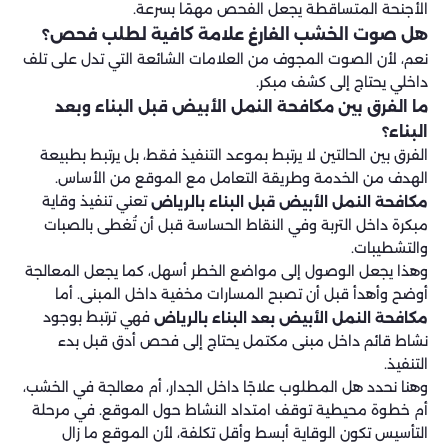
الأجنحة المتساقطة يجعل الفحص مهمًا بسرعة.
هل صوت الخشب الفارغ علامة كافية لطلب فحص؟
نعم، لأن الصوت المجوف من العلامات الشائعة التي تدل على تلف
داخلي يحتاج إلى كشف مبكر.
ما الفرق بين مكافحة النمل الأبيض قبل البناء وبعد
البناء؟
الفرق بين الحالتين لا يرتبط بموعد التنفيذ فقط، بل يرتبط بطبيعة
الهدف من الخدمة وطريقة التعامل مع الموقع من الأساس.
تعني تنفيذ وقاية
مكافحة النمل الأبيض قبل البناء بالرياض
مبكرة داخل التربة وفي النقاط الحساسة قبل أن تُغطى بالصبات
والتشطيبات.
وهذا يجعل الوصول إلى مواضع الخطر أسهل، كما يجعل المعالجة
أوضح وأهدأ قبل أن تصبح المسارات مخفية داخل المبنى. أما
فهي ترتبط بوجود
مكافحة النمل الأبيض بعد البناء بالرياض
نشاط قائم داخل مبنى مكتمل يحتاج إلى فحص أدق قبل بدء
التنفيذ.
وهنا نحدد هل المطلوب علاجًا داخل الجدار، أم معالجة في الخشب،
أم خطوة محيطية توقف امتداد النشاط حول الموقع. في مرحلة
التأسيس تكون الوقاية أبسط وأقل تكلفة، لأن الموقع ما زال