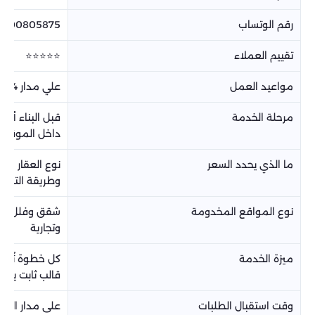
رقم الوتساب
66500805875
تقييم العملاء
⭐⭐⭐⭐⭐
مواعيد العمل
علي مدار 24 ساعة
مرحلة الخدمة
قبل البناء أو بع
داخل الموقع
ما الذي يحدد السعر
نوع العقار ومس
وطريقة التنفيذ 
نوع المواقع المخدومة
شقق وفلل وملا
وتجارية
ميزة الخدمة
كل خطوة تُبنى 
قالب ثابت يتكرر 
وقت استقبال الطلبات
على مدار اليوم