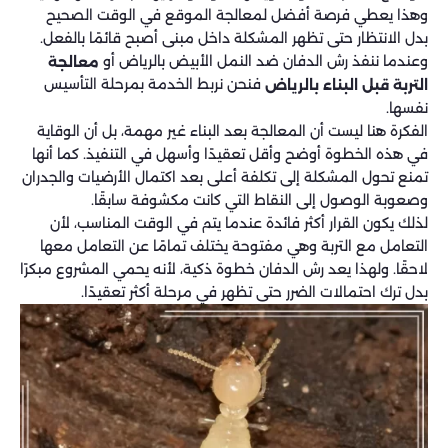
وهذا يعطي فرصة أفضل لمعالجة الموقع في الوقت الصحيح
بدل الانتظار حتى تظهر المشكلة داخل مبنى أصبح قائمًا بالفعل.
وعندما ننفذ رش الدفان ضد النمل الأبيض بالرياض أو
معالجة
فنحن نربط الخدمة بمرحلة التأسيس
التربة قبل البناء بالرياض
نفسها.
الفكرة هنا ليست أن المعالجة بعد البناء غير مهمة، بل أن الوقاية
في هذه الخطوة أوضح وأقل تعقيدًا وأسهل في التنفيذ. كما أنها
تمنع تحول المشكلة إلى تكلفة أعلى بعد اكتمال الأرضيات والجدران
وصعوبة الوصول إلى النقاط التي كانت مكشوفة سابقًا.
لذلك يكون القرار أكثر فائدة عندما يتم في الوقت المناسب، لأن
التعامل مع التربة وهي مفتوحة يختلف تمامًا عن التعامل معها
لاحقًا. ولهذا يعد رش الدفان خطوة ذكية، لأنه يحمي المشروع مبكرًا
بدل ترك احتمالات الضرر حتى تظهر في مرحلة أكثر تعقيدًا.