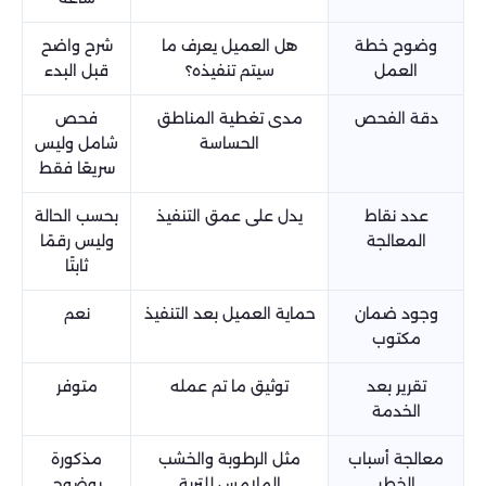
وضوح خطة
هل العميل يعرف ما
شرح واضح
العمل
سيتم تنفيذه؟
قبل البدء
دقة الفحص
مدى تغطية المناطق
فحص
الحساسة
شامل وليس
سريعًا فقط
عدد نقاط
يدل على عمق التنفيذ
بحسب الحالة
المعالجة
وليس رقمًا
ثابتًا
وجود ضمان
حماية العميل بعد التنفيذ
نعم
مكتوب
تقرير بعد
توثيق ما تم عمله
متوفر
الخدمة
معالجة أسباب
مثل الرطوبة والخشب
مذكورة
الخطر
الملامس للتربة
بوضوح