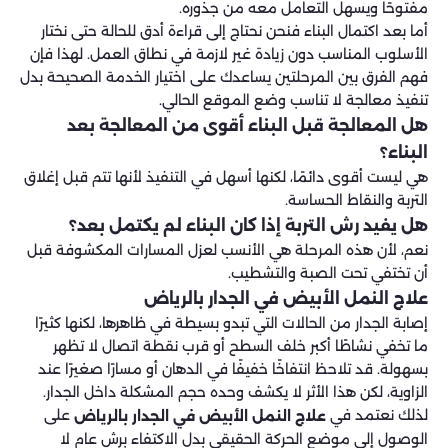
مفتوحًا ويسهل التعامل معه من جذوره.
أما بعد اكتمال البناء فنحن نحتاج إلى قراءة أدق للحالة حتى نختار
الأسلوب المناسب دون زيادة غير لازمة في نطاق العمل. لهذا فإن
فهم الفرق بين المرحلتين يساعدك على اختيار الخدمة الصحيحة بدل
تنفيذ معالجة لا تناسب وضع الموقع الحالي.
هل المعالجة قبل البناء أقوى من المعالجة بعد
البناء؟
هي ليست أقوى دائمًا، لكنها أسهل في التنفيذ لأنها تتم قبل إغلاق
التربة والنقاط الحساسة.
هل يفيد رش التربة إذا كان البناء لم يكتمل بعد؟
نعم، لأن هذه المرحلة هي الأنسب لعزل المسارات المكشوفة قبل
أن تختفي تحت الصبة والتشطيب.
علاج النمل الأبيض في الجدار بالرياض
إصابة الجدار من الحالات التي تبدو بسيطة في ظاهرها، لكنها كثيرًا
ما تخفي نشاطًا أكبر خلف السطح أو قرب نقطة اتصال لا تظهر
بسهولة. قد تلاحظ انتفاخًا خفيفًا في الدهان أو مسارًا صغيرًا عند
الزاوية، لكن هذا الأثر لا يكشف وحده حجم المشكلة داخل الجدار.
لذلك نعتمد في
على
علاج النمل الأبيض في الجدار بالرياض
الوصول إلى موضع الحركة الحقيقي بدل الاكتفاء برش عام لا