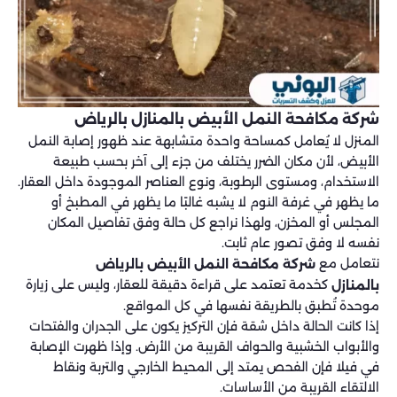
شركة مكافحة النمل الأبيض بالمنازل بالرياض
المنزل لا يُعامل كمساحة واحدة متشابهة عند ظهور إصابة النمل
الأبيض، لأن مكان الضرر يختلف من جزء إلى آخر بحسب طبيعة
الاستخدام، ومستوى الرطوبة، ونوع العناصر الموجودة داخل العقار.
ما يظهر في غرفة النوم لا يشبه غالبًا ما يظهر في المطبخ أو
المجلس أو المخزن، ولهذا نراجع كل حالة وفق تفاصيل المكان
نفسه لا وفق تصور عام ثابت.
نتعامل مع
شركة مكافحة النمل الأبيض بالرياض
كخدمة تعتمد على قراءة دقيقة للعقار، وليس على زيارة
بالمنازل
موحدة تُطبق بالطريقة نفسها في كل المواقع.
إذا كانت الحالة داخل شقة فإن التركيز يكون على الجدران والفتحات
والأبواب الخشبية والحواف القريبة من الأرض. وإذا ظهرت الإصابة
في فيلا فإن الفحص يمتد إلى المحيط الخارجي والتربة ونقاط
الالتقاء القريبة من الأساسات.