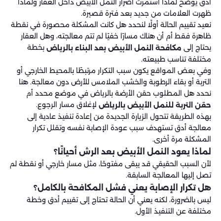
أدق يوضح لماذا استمرت أضرار النمل الأبيض داخل العقار ولماذا
ظهرت العلامات من جديد بعد فترة قصيرة.
نعيد تقييم الحالة أولًا لنحدد هل كانت المشكلة محصورة في نقطة
ظاهرة فقط أم أن هناك مسارًا خفيًا لم تتم معالجته، وهل العقار
يحتاج إلى
بخطة
مكافحة النمل الأبيض بعد البناء بالرياض
مختلفة تناسب طبيعته.
وفي بعض المواقع يكون سبب التكرار مرتبطًا بالمحيط الخارجي أو
التربة أو بقاء الرطوبة والخشب الملامس للأرض دون معالجة. هنا
نحدد هل المطلوب حقن الأرضة بالرياض في موضع محدد أم
لإغلاق مسار الرجوع.
حقن التربة للنمل الأبيض بالرياض
بهذه الطريقة تتحول الزيارة الجديدة من إعادة تنفيذ عادية إلى
معالجة أدق تستهدف سبب عودة الإصابة نفسه وتقلل تكرار
المشكلة مرة أخرى.
لماذا يعود النمل الأبيض بعد الرش أحيانًا؟
لأن السبب الحقيقي قد يبقى مفتوحًا، مثل مسار خارجي أو نقطة لم
تصل إليها المعالجة السابقة.
هل تكرار الإصابة يعني فشل المكافحة بالكامل؟
ليس بالضرورة، لكنه يعني أن الحالة تحتاج إلى تقييم أدق وخطة
مختلفة عن التنفيذ الأول.