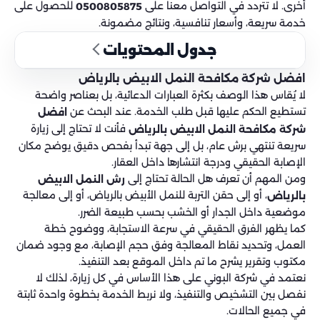
أخرى. لا تتردد في التواصل معنا على
للحصول على
0500805875
خدمة سريعة، وأسعار تنافسية، ونتائج مضمونة.
جدول المحتويات
افضل شركة مكافحة النمل الابيض بالرياض
لا يُقاس هذا الوصف بكثرة العبارات الدعائية، بل بعناصر واضحة
تستطيع الحكم عليها قبل طلب الخدمة. عند البحث عن
افضل
فأنت لا تحتاج إلى زيارة
شركة مكافحة النمل الابيض بالرياض
سريعة تنتهي برش عام، بل إلى جهة تبدأ بفحص دقيق يوضح مكان
الإصابة الحقيقي ودرجة انتشارها داخل العقار.
ومن المهم أن تعرف هل الحالة تحتاج إلى
رش النمل الابيض
، أو إلى حقن التربة للنمل الأبيض بالرياض، أو إلى معالجة
بالرياض
موضعية داخل الجدار أو الخشب بحسب طبيعة الضرر.
كما يظهر الفرق الحقيقي في سرعة الاستجابة، ووضوح خطة
العمل، وتحديد نقاط المعالجة وفق حجم الإصابة، مع وجود ضمان
مكتوب وتقرير يشرح ما تم داخل الموقع بعد التنفيذ.
نعتمد في شركة البوني على هذا الأساس في كل زيارة، لذلك لا
نفصل بين التشخيص والتنفيذ، ولا نربط الخدمة بخطوة واحدة ثابتة
في جميع الحالات.