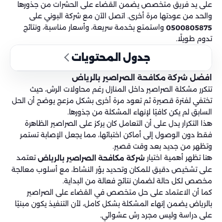
على يد فريق متخصص يضمن القضاء على الحشرات من جذورها
والحد من عودتها مرة أخرى. اتصل الآن مع شركة البوني على
واستمتع بخدمة سريعة، وأسعار مناسبة، ونتائج
0500805875
تدوم طويلًا.
جدول المحتويات
افضل شركة مكافحة الصراصير بالرياض
تتكرر مشكلة الصراصير داخل المنازل رغم محاولات الرش، حيث
تختفي لفترة قصيرة ثم تعود مرة أخرى بشكل مزعج يوضح أن الحل
السابق لم يكن كافيًا لإنهاء المشكلة من جذورها.
هذا التكرار يدل على أن التعامل كان يركز على الصراصير الظاهرة
فقط دون الوصول إلى أماكن اختبائها، مما يجعل الإصابة تستمر
وتظهر من جديد بعد وقت قصير.
هنا تظهر أهمية اختيار
تعتمد
شركة مكافحة الصراصير بالرياض
على تشخيص دقيق للمكان وتحديد بؤر النشاط، مع أسلوب معالجة
مخصص لكل حالة لضمان نتائج فعالة من البداية.
كما أن الاعتماد على حل متخصص في القضاء على الصراصير
بالرياض يضمن إنهاء المشكلة بشكل كامل، لأن التنفيذ يكون مبنيًا
على دراسة وليس مجرد رش عشوائي.