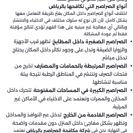
أنواع الصراصير التي نكافحها بالرياض
اختلاف أنواع الصراصير داخل المكان يغيّر طريقة التعامل معها
بشكل كامل، لأن كل نوع له سلوك مختلف في الاختباء والانتشار،
وبالتالي أي معالجة غير مبنية على هذا الفهم تؤدي لنتائج مؤقتة
فقط ثم عودة المشكلة.
: تظهر قرب الأجهزة
الصراصير الصغيرة داخل المطابخ
والزوايا الضيقة وتدل على وجود تكاثر داخل المكان يحتاج
تدخل مباشر.
: تخرج من
الصراصير المرتبطة بالحمامات والمصارف
فتحات الصرف وتنتشر في المناطق الرطبة نتيجة بيئة
مناسبة لنشاطها.
: تتحرك داخل
الصراصير الكبيرة في المساحات المفتوحة
المخازن والممرات وتعتمد على الاختباء في الأماكن غير
المرئية.
: تدخل عبر النوافذ والمداخل
الصراصير القادمة من الخارج
وتظهر بشكل مفاجئ داخل المنزل دون مقدمات واضحة.
في النهاية، نحن في
نعتمد
شركة مكافحة الصراصير بالرياض