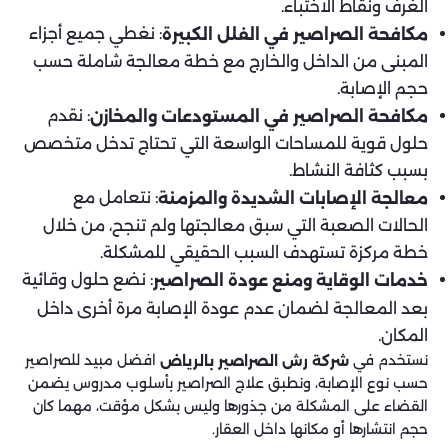
الغرف ونقاط الاختباء.
: نغطي جميع أجزاء
مكافحة الصراصير في الفلل الكبيرة
المبنى من الداخل والخارج مع خطة معالجة شاملة حسب
حجم الإصابة.
: نقدم
مكافحة الصراصير في المستودعات والمخازن
حلول قوية للمساحات الواسعة التي تحتاج تدخل متخصص
بسبب كثافة النشاط.
: نتعامل مع
معالجة الإصابات الشديدة والمزمنة
الحالات الصعبة التي سبق معالجتها ولم تنجح، من خلال
خطة مركزة تستهدف السبب الحقيقي للمشكلة.
: نضع حلول وقائية
خدمات الوقاية ومنع عودة الصراصير
بعد المعالجة لضمان عدم عودة الإصابة مرة أخرى داخل
المكان.
نستخدم في
افضل مبيد للصراصير
شركة رش الصراصير بالرياض
حسب نوع الإصابة، ونطبق علاج الصراصير بأسلوب مدروس يضمن
القضاء على المشكلة من جذورها وليس بشكل مؤقت، مهما كان
حجم انتشارها أو مكانها داخل العقار.