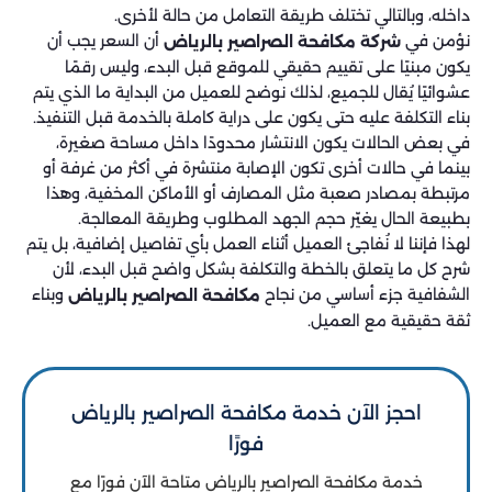
داخله، وبالتالي تختلف طريقة التعامل من حالة لأخرى.
نؤمن في
أن السعر يجب أن
شركة مكافحة الصراصير بالرياض
يكون مبنيًا على تقييم حقيقي للموقع قبل البدء، وليس رقمًا
عشوائيًا يُقال للجميع، لذلك نوضح للعميل من البداية ما الذي يتم
بناء التكلفة عليه حتى يكون على دراية كاملة بالخدمة قبل التنفيذ.
في بعض الحالات يكون الانتشار محدودًا داخل مساحة صغيرة،
بينما في حالات أخرى تكون الإصابة منتشرة في أكثر من غرفة أو
مرتبطة بمصادر صعبة مثل المصارف أو الأماكن المخفية، وهذا
بطبيعة الحال يغيّر حجم الجهد المطلوب وطريقة المعالجة.
لهذا فإننا لا نُفاجئ العميل أثناء العمل بأي تفاصيل إضافية، بل يتم
شرح كل ما يتعلق بالخطة والتكلفة بشكل واضح قبل البدء، لأن
الشفافية جزء أساسي من نجاح
وبناء
مكافحة الصراصير بالرياض
ثقة حقيقية مع العميل.
احجز الآن خدمة مكافحة الصراصير بالرياض
فورًا
خدمة مكافحة الصراصير بالرياض متاحة الآن فورًا مع