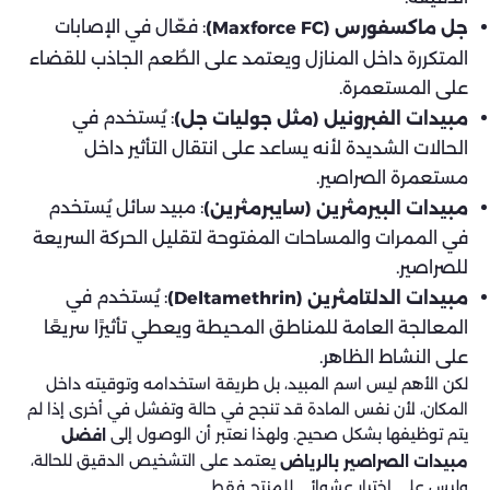
: فعّال في الإصابات
جل ماكسفورس (Maxforce FC)
المتكررة داخل المنازل ويعتمد على الطُعم الجاذب للقضاء
على المستعمرة.
: يُستخدم في
مبيدات الفبرونيل (مثل جوليات جل)
الحالات الشديدة لأنه يساعد على انتقال التأثير داخل
مستعمرة الصراصير.
: مبيد سائل يُستخدم
مبيدات البيرمثرين (سايبرمثرين)
في الممرات والمساحات المفتوحة لتقليل الحركة السريعة
للصراصير.
: يُستخدم في
مبيدات الدلتامثرين (Deltamethrin)
المعالجة العامة للمناطق المحيطة ويعطي تأثيرًا سريعًا
على النشاط الظاهر.
لكن الأهم ليس اسم المبيد، بل طريقة استخدامه وتوقيته داخل
المكان، لأن نفس المادة قد تنجح في حالة وتفشل في أخرى إذا لم
يتم توظيفها بشكل صحيح. ولهذا نعتبر أن الوصول إلى
افضل
يعتمد على التشخيص الدقيق للحالة،
مبيدات الصراصير بالرياض
وليس على اختيار عشوائي للمنتج فقط.