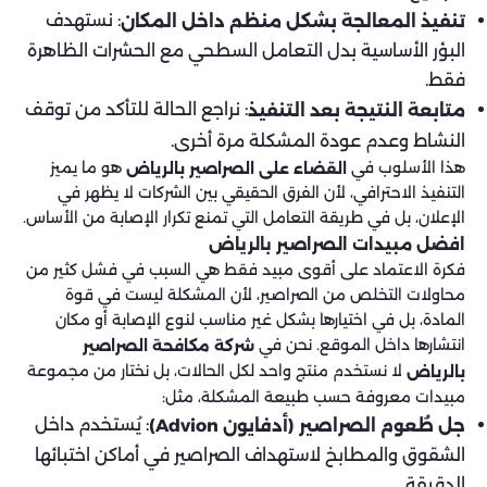
: نستهدف
تنفيذ المعالجة بشكل منظم داخل المكان
البؤر الأساسية بدل التعامل السطحي مع الحشرات الظاهرة
فقط.
: نراجع الحالة للتأكد من توقف
متابعة النتيجة بعد التنفيذ
النشاط وعدم عودة المشكلة مرة أخرى.
هذا الأسلوب في
هو ما يميز
القضاء على الصراصير بالرياض
التنفيذ الاحترافي، لأن الفرق الحقيقي بين الشركات لا يظهر في
الإعلان، بل في طريقة التعامل التي تمنع تكرار الإصابة من الأساس.
افضل مبيدات الصراصير​ بالرياض
فكرة الاعتماد على أقوى مبيد فقط هي السبب في فشل كثير من
محاولات التخلص من الصراصير، لأن المشكلة ليست في قوة
المادة، بل في اختيارها بشكل غير مناسب لنوع الإصابة أو مكان
انتشارها داخل الموقع. نحن في
شركة مكافحة الصراصير
لا نستخدم منتج واحد لكل الحالات، بل نختار من مجموعة
بالرياض
مبيدات معروفة حسب طبيعة المشكلة، مثل:
: يُستخدم داخل
جل طُعوم الصراصير (أدفايون Advion)
الشقوق والمطابخ لاستهداف الصراصير في أماكن اختبائها
الدقيقة.