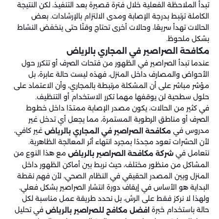
تبدأ الملاحظة الفعلية خلال فترة قصيرة بعد التنفيذ، لكن النتيجة
الكاملة ترتبط بدرجة الإصابة ومدى الالتزام بالإرشادات. بعض
الحالات تهدأ سريعًا، وحالات أخرى تحتاج وقتًا حتى ينخفض النشاط
بشكل ملحوظ.
مكافحة الصراصير في المجاري​ بالرياض
عندما تبدأ الصراصير في الظهور من فتحات الصرف أو تتكرر حول
الأحواض والمصارف داخل المنزل، فهذه ليست حالة عابرة، بل
مؤشر مباشر على أن المشكلة مرتبطة بالمجاري، وأن الاعتماد على
حلول سطحية لن يوقفها مهما تكرر الاستخدام أو التنظيف.
في كثير من الحالات، يكون مصدر الإصابة ممتدًا داخل خطوط
الصرف أو مناطق الرطوبة المستمرة، مما يجعل أي تدخل غير
مدروس في
غير كافي،
مكافحة الصراصير في المجاري بالرياض
لأن الحشرات تعود مجددًا بمجرد انتهاء أثر المعالجة الظاهرية.
نتعامل في
مع هذا النوع من
شركة مكافحة الصراصير بالرياض
المشاكل من منظور مختلف، حيث نربط بين أماكن الظهور داخل
المنزل وبين المصدر الحقيقي في النظام الصحي، لأن فهم نقطة
البداية هو الأساس في إيقاف دورة انتشار الصراصير بشكل فعلي.
ولهذا لا نركز فقط على الرش، بل نحدد طريقة عمل مناسبة لكل
حالة باستخدام خبرة
في تحليل
افضل مكافح للصراصير بالرياض