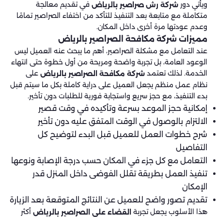
ويأتي دور
في تقديم معالجة
شركة رش صراصير بالرياض
متكاملة مع متابعة بعد التنفيذ للتأكد من اختفاء الصراصير تمامًا
وعدم عودتها مرة أخرى داخل المكان.
مميزات شركة مكافحة الصراصير بالرياض​
عند التعامل مع مشكلة الصراصير، أهم ما يبحث عنه العميل ليس
الوعود العامة، بل تجربة واضحة ومريحة من أول خطوة حتى انتهاء
الخدمة. لذلك تعتمد
على
شركة مكافحة الصراصير بالرياض
نظام عمل منظم يجعل العميل على دراية كاملة بكل ما سيتم قبل
بدء التنفيذ، مع حجز سريع واستجابة فورية للطلبات دون تأخير.
إمكانية حجز الموعد بسرعة وتأكيده في وقت قصير
الالتزام بالوصول في الوقت المتفق عليه دون تأخير
شرح خطوات العمل للعميل قبل البدء لتوضيح كل
التفاصيل
التعامل مع كل جزء في المكان حسب درجة الإصابة ونوعها
تنفيذ العمل بطريقة تقلل الفوضى داخل المنزل قدر
الإمكان
تقديم تصور واضح للعميل عن النتائج المتوقعة بعد الزيارة
هذا الأسلوب يجعل تجربة
أكثر
القضاء على الصراصير بالرياض