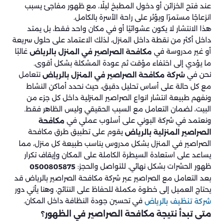
عند فتح الخزائن أو دخول المطبخ ليلًا، مع ظهور مفاجئ يسبب
انزعاجًا مستمرًا ويؤثر على راحة الأسرة بالكامل.
هذا الانتشار لا يكون عشوائيًا أو في مكان واحد فقط، بل يمتد
داخل أكثر من نقطة داخل المنزل، لذلك الاعتماد على حلول سريعة
أو غير مدروسة في
غالبًا
مكافحة الصراصير في المنزل بالرياض
ما يؤدي إلى اختفاء مؤقت ثم عودة المشكلة بشكل أقوى.
نحن في
نتعامل
شركة مكافحة الصراصير في المنزل بالرياض
مع كل حالة على أساس تحليل دقيق، حيث نحدد أماكن النشاط
ونفهم طبيعة انتشار انواع الصراصير المنزلية داخل كل جزء من
البيت، لضمان التعامل مع السبب الحقيقي وليس الظاهر فقط.
ونعتمد في شركة البوني على أسلوب عملي في
مكافحة
يقوم على تطبيق طرق مكافحة
الصراصير المنزلية بالرياض
الصراصير في المنزل بشكل مدروس يناسب طبيعة كل منزل، مما
يساعد على استعادة السيطرة الكاملة على المكان وإيقاف تكرار
ظهور الحشرات بشكل نهائي. للتواصل والحجز:
0500805875
بعد التعامل مع الصراصير عبر شركة مكافحة الصراصير بالرياض قد
يحتاج العميل إلى خطوة مكملة للحفاظ على النتائج، وهنا يأتي دور
في تحسين جودة النظافة داخل المكان.
شركة تنظيف بالرياض
متى تبدأ نتيجة مكافحة الصراصير في الظهور؟