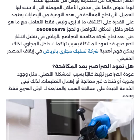
انتشار الحشرات من مصدرها وليس من سطحها فقط.
لهذا نحرص دائمًا على فحص الأماكن المهملة التي لا ينتبه لها
العميل، لأن نجاح المعالجة في هذه النوعية من الإصابات يعتمد
على القدرة على اكتشاف ما لا يُرى، وليس فقط التعامل مع ما هو
ظاهر داخل المكان. للتواصل والحجز
.
0500805875
حتى بعد نجاح شركة مكافحة الصراصير بالرياض في تقليل انتشار
الصراصير، قد تعود المشكلة بسبب تراكمات داخل المجاري، لذلك
يمكن فهم أهمية
في إيقاف المصدر
شركة تسليك مجاري بالرياض
الحقيقي.
هل تعود الصراصير بعد المكافحة؟
عودة الصراصير ترتبط غالبًا بسبب المشكلة الأصلي، مثل وجود
رطوبة أو فتحات غير معالجة أو إهمال التعليمات. لذلك تُبنى
الخدمة الجيدة على معالجة السبب والمتابعة لا الرش السريع فقط
وحده.