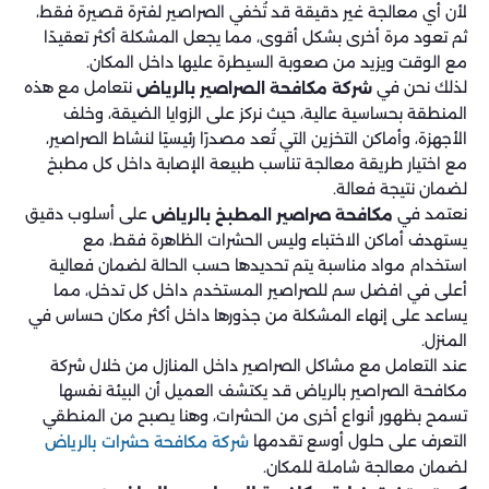
لأن أي معالجة غير دقيقة قد تُخفي الصراصير لفترة قصيرة فقط،
ثم تعود مرة أخرى بشكل أقوى، مما يجعل المشكلة أكثر تعقيدًا
مع الوقت ويزيد من صعوبة السيطرة عليها داخل المكان.
لذلك نحن في
نتعامل مع هذه
شركة مكافحة الصراصير بالرياض
المنطقة بحساسية عالية، حيث نركز على الزوايا الضيقة، وخلف
الأجهزة، وأماكن التخزين التي تُعد مصدرًا رئيسيًا لنشاط الصراصير،
مع اختيار طريقة معالجة تناسب طبيعة الإصابة داخل كل مطبخ
لضمان نتيجة فعالة.
نعتمد في
على أسلوب دقيق
مكافحة صراصير المطبخ بالرياض
يستهدف أماكن الاختباء وليس الحشرات الظاهرة فقط، مع
استخدام مواد مناسبة يتم تحديدها حسب الحالة لضمان فعالية
أعلى في افضل سم للصراصير المستخدم داخل كل تدخل، مما
يساعد على إنهاء المشكلة من جذورها داخل أكثر مكان حساس في
المنزل.
عند التعامل مع مشاكل الصراصير داخل المنازل من خلال شركة
مكافحة الصراصير بالرياض قد يكتشف العميل أن البيئة نفسها
تسمح بظهور أنواع أخرى من الحشرات، وهنا يصبح من المنطقي
التعرف على حلول أوسع تقدمها
شركة مكافحة حشرات بالرياض
لضمان معالجة شاملة للمكان.