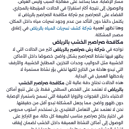
مسار الإصابة، مما يساعد على معالجة السبب وليس العرض،
والوصول إلى نتيجة أكثر استقرارًا في الحالات المرتبطة بالمجاري.
القضاء على الصراصير عبر شركة مكافحة الصراصير بالرياض لا
يكتمل دائمًا دون التأكد من عدم وجود تسربات مياه داخل المكان،
وهنا تظهر أهمية
في إغلاق
شركة كشف تسربات المياه بالرياض
مصدر المشكلة.
مكافحة صراصير الخشب بالرياض
نواجه في
كثير من الحالات التي لا
شركة رش صراصير بالرياض
يظهر فيها نشاط الصراصير بشكل واضح، خصوصًا داخل الأماكن
الخشبية مثل الدواليب، وحدات التخزين، المطابخ الخشبية، والأرفف
التي تبدو هادئة من الخارج لكنها تخفي بؤر نشاط مستمرة لا
يلاحظها العميل في البداية.
هذه الحالات تحتاج دقة عالية لأن
مكافحة صراصير الخشب
لا تعتمد على الفحص السطحي فقط، بل على تتبع أماكن
بالرياض
الاختباء داخل الفجوات والزوايا الضيقة التي تسمح باستمرار الإصابة
دون ظهور واضح، مما يجعل المشكلة تبدو أقل من حقيقتها.
نحن لا نعتمد على التعامل التقليدي، بل نستخدم أسلوب مدروس
في اختيار بخاخ صراصير مناسب لطبيعة كل حالة، مع التركيز على
الوصول إلى أماكن النشاط العميقة داخل الخشب لضمان إيقاف