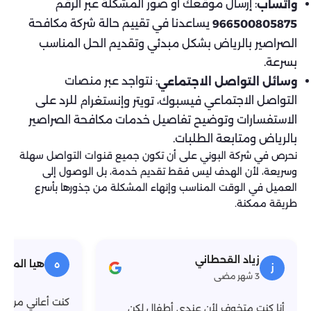
: إرسال موقعك أو صور المشكلة عبر الرقم
واتساب
يساعدنا في تقييم حالة شركة مكافحة
966500805875
الصراصير بالرياض بشكل مبدئي وتقديم الحل المناسب
بسرعة.
: نتواجد عبر منصات
وسائل التواصل الاجتماعي
التواصل الاجتماعي
،
للرد على
فيسبوك
تويتر
وإنستغرام
الاستفسارات وتوضيح تفاصيل خدمات مكافحة الصراصير
بالرياض ومتابعة الطلبات.
نحرص في شركة البوني على أن تكون جميع قنوات التواصل سهلة
وسريعة، لأن الهدف ليس فقط تقديم خدمة، بل الوصول إلى
العميل في الوقت المناسب وإنهاء المشكلة من جذورها بأسرع
طريقة ممكنة.
زياد القحطاني
هيا المطير
ه
ز
3 شهر مضى
كنت أعاني من الص
أنا كنت متخوف لأن عندي أطفال لكن