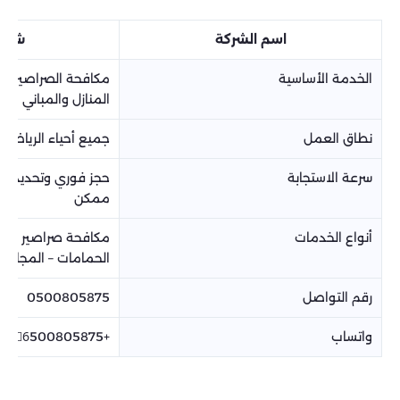
اسم الشركة
شركة ا
الخدمة الأساسية
مكافحة الصراصير بكاف
المنازل والمباني
نطاق العمل
جميع أحياء الرياض و
سرعة الاستجابة
حجز فوري وتحديد مو
ممكن
أنواع الخدمات
مكافحة صراصير المناز
الحمامات – المجاري –
رقم التواصل
0500805875
واتساب
+966َ500805875