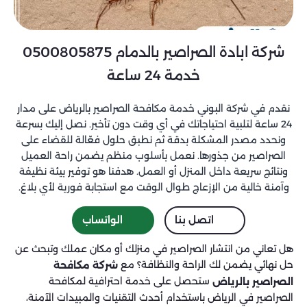
شركة ابادة الصراصير بالدمام 0500805875
خدمة 24 ساعة
نقدم في شركة البوني خدمة مكافحة الصراصير بالرياض على مدار
24 ساعة لتلبية احتياجاتك في أي وقت دون تأخير. نصل إليك بسرعة
ونحدد مصدر المشكلة بدقة ثم نطبق حلول فعّالة للقضاء على
الصراصير من جذورها. نعمل بأسلوب منظم يضمن راحة العميل
ونتائج سريعة داخل المنزل أو العمل. هدفنا هو توفير بيئة نظيفة
وآمنة خالية من الإزعاج طوال الوقت مع استجابة فورية لأي بلاغ.
اتصل بنا
الواتساب
هل تعاني من انتشار الصراصير في منزلك أو مكان عملك وتبحث عن
حل نهائي يضمن لك الراحة والنظافة؟ مع
شركة مكافحة
ستحصل على خدمة احترافية لمكافحة
الصراصير بالرياض
الصراصير في الرياض باستخدام أحدث التقنيات والمبيدات الآمنة،