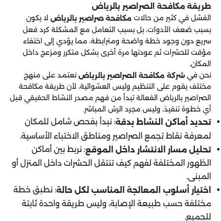
طريقة مكافحة الصراصير​ بالرياض
الفشل في كثير من حالات
لا يكون
مكافحة صراصير بالرياض
بسبب ضعف الأدوات، بل بسبب التعامل مع المشكلة كرد فعل
سريع دون وجود خطة واضحة ومترابطة، مما يؤدي إلى اختفاء
مؤقت للحشرات ثم عودتها مرة أخرى بشكل متكرر ومزعج داخل
المكان.
نحن في
نعتمد على منهج
شركة مكافحة الصراصير بالرياض
مختلف يقوم على التنظيم وليس العشوائية، لأن طريقة مكافحة
الصراصير بالرياض الفعالة تبدأ من فهم مصدر النشاط الحقيقي قبل
أي خطوة تنفيذ، وليس مجرد الرش المباشر.
: نبدأ بفحص شامل للمكان
تحديد أماكن النشاط بدقة
لمعرفة نقاط تجمع الصراصير ومناطق الاختباء الأساسية.
: نربط بين أماكن
تحليل مسار الانتشار داخل الموقع
الظهور المختلفة لفهم كيف تنتقل الحشرات داخل المنزل أو
المبنى.
: نطبق خطة
اختيار أسلوب المعالجة المناسب لكل حالة
مختلفة حسب طبيعة الإصابة، وليس طريقة واحدة ثابتة
للجميع.