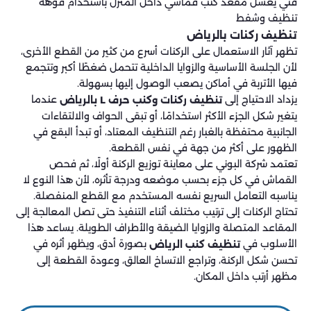
فني يغسل مقعد كنب قماشي داخل المنزل باستخدام فوهة
تنظيف وشفط
تنظيف ركنات بالرياض
تظهر آثار الاستعمال على الركنات أسرع من كثير من القطع الأخرى،
لأن الجلسة الأساسية والزوايا الداخلية تتحمل ضغطًا أكبر وتتجمع
فيها الأتربة في أماكن يصعب الوصول إليها بسهولة.
يزداد الاحتياج إلى
عندما
تنظيف ركنات وكنب حرف L بالرياض
يتغير شكل الجزء الأكثر استخدامًا، أو تبقى الحواف والالتقاءات
الجانبية محتفظة بالغبار رغم التنظيف المعتاد، أو تبدأ البقع في
الظهور على أكثر من جهة في نفس القطعة.
تعتمد شركة البوني على معاينة توزيع الركنة أولًا، ثم فحص
القماش في كل جزء بحسب موضعه ودرجة تأثره، لأن هذا النوع لا
يناسبه التعامل السريع نفسه المستخدم مع القطع المنفصلة.
تحتاج الركنات إلى ترتيب مختلف أثناء التنفيذ حتى تصل المعالجة إلى
المقاعد المتصلة والزوايا الضيقة والأطراف الطويلة. يساعد هذا
الأسلوب في
بصورة أدق، ويظهر أثره في
تنظيف كنب الرياض
تحسن شكل الركنة، وتراجع الاتساخ العالق، وعودة القطعة إلى
مظهر أرتب داخل المكان.