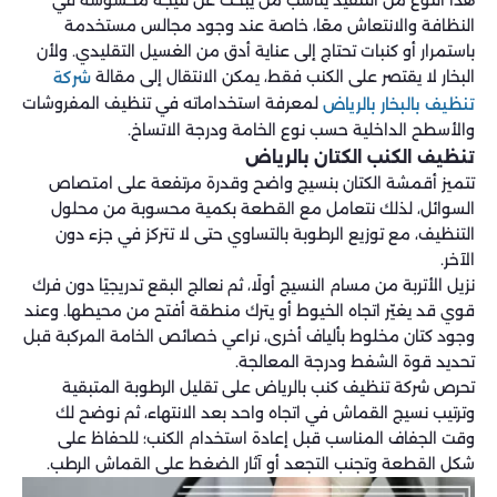
هذا النوع من التنفيذ يناسب من يبحث عن نتيجة محسوسة في
النظافة والانتعاش معًا، خاصة عند وجود مجالس مستخدمة
باستمرار أو كنبات تحتاج إلى عناية أدق من الغسيل التقليدي. ولأن
البخار لا يقتصر على الكنب فقط، يمكن الانتقال إلى مقالة
شركة
لمعرفة استخداماته في تنظيف المفروشات
تنظيف بالبخار بالرياض
والأسطح الداخلية حسب نوع الخامة ودرجة الاتساخ.
تنظيف الكنب الكتان بالرياض
تتميز أقمشة الكتان بنسيج واضح وقدرة مرتفعة على امتصاص
السوائل، لذلك نتعامل مع القطعة بكمية محسوبة من محلول
التنظيف، مع توزيع الرطوبة بالتساوي حتى لا تتركز في جزء دون
الآخر.
نزيل الأتربة من مسام النسيج أولًا، ثم نعالج البقع تدريجيًا دون فرك
قوي قد يغيّر اتجاه الخيوط أو يترك منطقة أفتح من محيطها. وعند
وجود كتان مخلوط بألياف أخرى، نراعي خصائص الخامة المركبة قبل
تحديد قوة الشفط ودرجة المعالجة.
تحرص شركة تنظيف كنب بالرياض على تقليل الرطوبة المتبقية
وترتيب نسيج القماش في اتجاه واحد بعد الانتهاء، ثم نوضح لك
وقت الجفاف المناسب قبل إعادة استخدام الكنب؛ للحفاظ على
شكل القطعة وتجنب التجعد أو آثار الضغط على القماش الرطب.