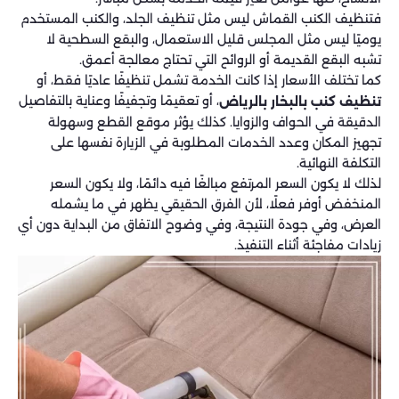
فتنظيف الكنب القماش ليس مثل تنظيف الجلد، والكنب المستخدم
يوميًا ليس مثل المجلس قليل الاستعمال، والبقع السطحية لا
تشبه البقع القديمة أو الروائح التي تحتاج معالجة أعمق.
كما تختلف الأسعار إذا كانت الخدمة تشمل تنظيفًا عاديًا فقط، أو
، أو تعقيمًا وتجفيفًا وعناية بالتفاصيل
تنظيف كنب بالبخار بالرياض
الدقيقة في الحواف والزوايا. كذلك يؤثر موقع القطع وسهولة
تجهيز المكان وعدد الخدمات المطلوبة في الزيارة نفسها على
التكلفة النهائية.
لذلك لا يكون السعر المرتفع مبالغًا فيه دائمًا، ولا يكون السعر
المنخفض أوفر فعلًا، لأن الفرق الحقيقي يظهر في ما يشمله
العرض، وفي جودة النتيجة، وفي وضوح الاتفاق من البداية دون أي
زيادات مفاجئة أثناء التنفيذ.