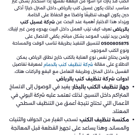
الكنب قد يترك أثرًا أسوأ من البقعة نفسها إذا استُخدم بشكل غير
مناسب. لذلك يكون غسيل كنب بالرياض داخل المنزل خيارًا أذكى
حين يكون الهدف تنظيفًا واضحًا مع الحفاظ على الخامة.
ويزداد هذا الاختيار أهمية عند البحث عن
شركة غسيل كنب
تعرف كيف ترتب العمل داخل البيت بهدوء ومن غير ارتباك.
بالرياض
ولمن يريد ترتيب الموعد بشكل مباشر، يكفي الاتصال على
لتنسيق التنفيذ بطريقة تناسب الوقت والمساحة
0500805875
ونوع الكنب الموجود.
ولمن يحتاج نفس نوع العناية بالكنب خارج نطاق الرياض، يمكن
الاطلاع على مقالة
لمعرفة تفاصيل
شركة تنظيف كنب بالدمام
الغسيل داخل المنزل وطريقة التعامل مع البقع والركنات هناك.
ادوات شركة تنظيف كنب بالرياض
: يفيد في الوصول إلى الاتساخ
جهاز تنظيف الكنب بالبخار
المتراكم داخل النسيج، لذلك تعتمد عليه شركة البوني في
الأعمال التي تحتاج نتيجة أعمق من التنظيف السطحي
المعتاد.
: تسحب الغبار من الحواف والثنيات
مكنسة تنظيف الكنب
والمساند، وهذا يساعد على تجهيز القطعة قبل المعالجة