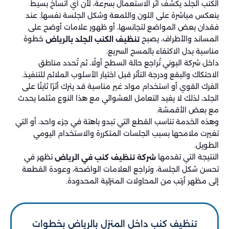
الكنب الجلد يكشف أثر الاستعمال بسرعة، لأن أي اتساخ بسيط
ينعكس مباشرة على اللون واللمعة وشكل الجلسة نفسها. عند
فقدان بعض المواضع لتجانسها، أو ظهور علامات أوضح على
المساند والأطراف، يصبح
خطوة
تنظيف الكنب الجلد بالرياض
مناسبة بدل الاكتفاء بالمسح السريع.
داخل شركة البوني تُراجع حالة السطح أولًا، ثم تُحدد مناطق
الاحتكاك والبقع ودرجة التأثر قبل اختيار الأسلوب الملائم للتنفيذ.
الفرك القوي أو استخدام مواد غير مناسبة قد يترك أثرًا ثابتًا على
الجلد، لذلك لا يفيد التعامل العشوائي مع هذا النوع مثلما يحدث
مع بعض الأقمشة.
وهذه الخدمة تناسب القطع التي تبدو باهتة في جزء واحد، أو التي
تغيرت ملامحها بسبب الجلسات المتكررة والاستخدام اليومي
الطويل.
النتيجة التي تقدمها
تظهر في
شركة تنظيف كنب في الرياض
تحسن شكل الجلسة، وتراجع العلامات الواضحة، وعودة القطعة
إلى مظهر أرتب من المحاولات المنزلية المحدودة.
تنظيف كنب داخل المنزل بالرياض بخطوات