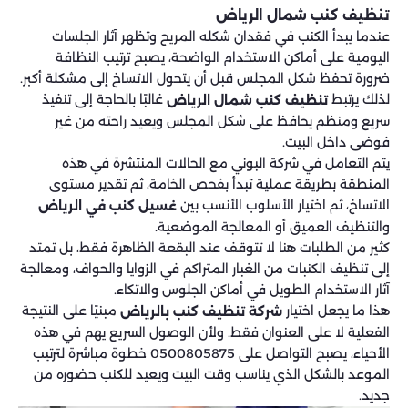
تنظيف كنب شمال الرياض
عندما يبدأ الكنب في فقدان شكله المريح وتظهر آثار الجلسات
اليومية على أماكن الاستخدام الواضحة، يصبح ترتيب النظافة
ضرورة تحفظ شكل المجلس قبل أن يتحول الاتساخ إلى مشكلة أكبر.
لذلك يرتبط
غالبًا بالحاجة إلى تنفيذ
تنظيف كنب شمال الرياض
سريع ومنظم يحافظ على شكل المجلس ويعيد راحته من غير
فوضى داخل البيت.
يتم التعامل في شركة البوني مع الحالات المنتشرة في هذه
المنطقة بطريقة عملية تبدأ بفحص الخامة، ثم تقدير مستوى
الاتساخ، ثم اختيار الأسلوب الأنسب بين
غسيل كنب في الرياض
والتنظيف العميق أو المعالجة الموضعية.
كثير من الطلبات هنا لا تتوقف عند البقعة الظاهرة فقط، بل تمتد
إلى تنظيف الكنبات من الغبار المتراكم في الزوايا والحواف، ومعالجة
آثار الاستخدام الطويل في أماكن الجلوس والاتكاء.
هذا ما يجعل اختيار
مبنيًا على النتيجة
شركة تنظيف كنب بالرياض
الفعلية لا على العنوان فقط. ولأن الوصول السريع يهم في هذه
الأحياء، يصبح التواصل على 0500805875 خطوة مباشرة لترتيب
الموعد بالشكل الذي يناسب وقت البيت ويعيد للكنب حضوره من
جديد.