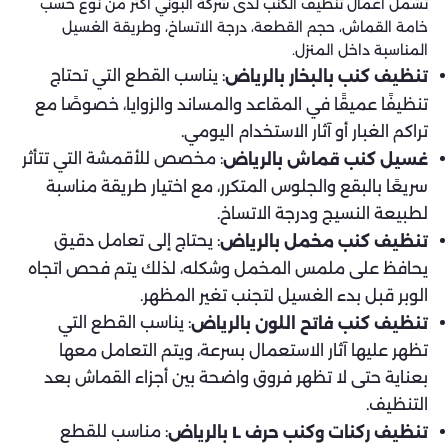
تشمل أعمال تنظيف الكنب لدى شركة البوني أكثر من نوع حسب
خامة القماش، حجم القطعة، درجة الاتساخ، وطريقة الغسيل
المناسبة داخل المنزل.
: يناسب القطع التي تحتاج
تنظيف كنب بالبخار بالرياض
تنظيفًا عميقًا في المقاعد والمساند والزوايا، خصوصًا مع
تراكم الغبار أو آثار الاستخدام اليومي.
: مخصص للأقمشة التي تتأثر
غسيل كنب قماش بالرياض
سريعًا بالبقع والجلوس المتكرر، مع اختيار طريقة مناسبة
لطبيعة النسيج ودرجة الاتساخ.
: يحتاج إلى تعامل دقيق
تنظيف كنب مخمل بالرياض
يحافظ على ملمس المخمل وشكله، لذلك يتم فحص اتجاه
الوبر قبل بدء الغسيل لتجنب تغير المظهر.
: يناسب القطع التي
تنظيف كنب فاتح اللون بالرياض
تظهر عليها آثار الاستعمال بسرعة، ويتم التعامل معها
بعناية حتى لا تظهر فروق واضحة بين أجزاء القماش بعد
التنظيف.
: مناسب للقطع
تنظيف ركنات وكنب حرف L بالرياض