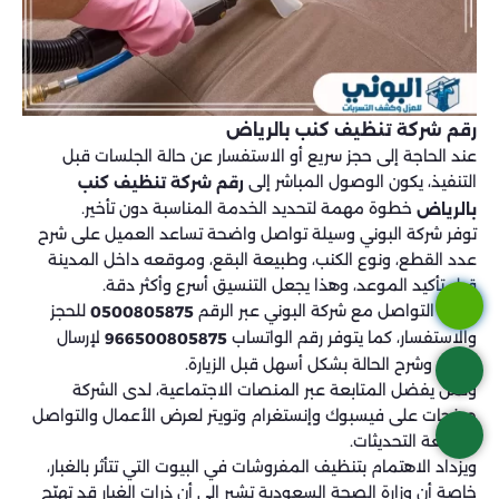
رقم شركة تنظيف كنب بالرياض
عند الحاجة إلى حجز سريع أو الاستفسار عن حالة الجلسات قبل
التنفيذ، يكون الوصول المباشر إلى
رقم شركة تنظيف كنب
خطوة مهمة لتحديد الخدمة المناسبة دون تأخير.
بالرياض
توفر شركة البوني وسيلة تواصل واضحة تساعد العميل على شرح
عدد القطع، ونوع الكنب، وطبيعة البقع، وموقعه داخل المدينة
قبل تأكيد الموعد، وهذا يجعل التنسيق أسرع وأكثر دقة.
يمكن التواصل مع شركة البوني عبر الرقم
للحجز
0500805875
والاستفسار، كما يتوفر رقم الواتساب
لإرسال
966500805875
الصور وشرح الحالة بشكل أسهل قبل الزيارة.
ولمن يفضل المتابعة عبر المنصات الاجتماعية، لدى الشركة
صفحات على فيسبوك وإنستغرام وتويتر لعرض الأعمال والتواصل
ومتابعة التحديثات.
ويزداد الاهتمام بتنظيف المفروشات في البيوت التي تتأثر بالغبار،
خاصة أن وزارة الصحة السعودية تشير إلى أن ذرات الغبار قد تهيّج